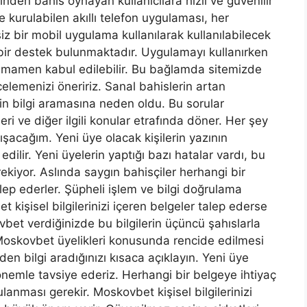
inden bahis oynayan kullanıcılara hızlı ve güvenilir
kurulabilen akıllı telefon uygulaması, her
iz bir mobil uygulama kullanılarak kullanılabilecek
 bir destek bulunmaktadır. Uygulamayı kullanırken
 tamamen kabul edilebilir. Bu bağlamda sitemizde
lemenizi öneririz. Sanal bahislerin artan
n bilgi aramasına neden oldu. Bu sorular
eri ve diğer ilgili konular etrafında döner. Her şey
ışacağım. Yeni üye olacak kişilerin yazının
ilir. Yeni üyelerin yaptığı bazı hatalar vardı, bu
yor. Aslında saygın bahisçiler herhangi bir
alep ederler. Şüpheli işlem ve bilgi doğrulama
kişisel bilgilerinizi içeren belgeler talep ederse
vbet verdiğinizde bu bilgilerin üçüncü şahıslarla
Moskovbet üyelikleri konusunda rencide edilmesi
en bilgi aradığınızı kısaca açıklayın. Yeni üye
 önemle tavsiye ederiz. Herhangi bir belgeye ihtiyaç
lanması gerekir. Moskovbet kişisel bilgilerinizi