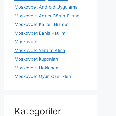
Moskovbet Android Uygulama
Moskovbet Adres Görüntüleme
Moskovbet Kaliteli Hizmet
Moskovbet Bahis Katılımı
Moskovbet
Moskovbet Yardım Alma
Moskovbet Kuponları
Moskovbet Hakkında
Moskovbet Oyun Özellikleri
Kategoriler