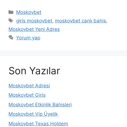
Kategoriler
Moskovbet
Etiketler
giris moskovbet
,
moskovbet canlı bahis
,
Moskovbet Yeni Adres
Yorum yap
Son Yazılar
Moskovbet Adresi
Moskovbet Giriş
Moskovbet Etkinlik Bahisleri
Moskovbet Vip Üyelik
Moskovbet Texas Holdem