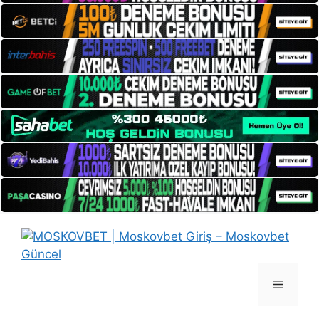
İçeriğe
atla
Menü