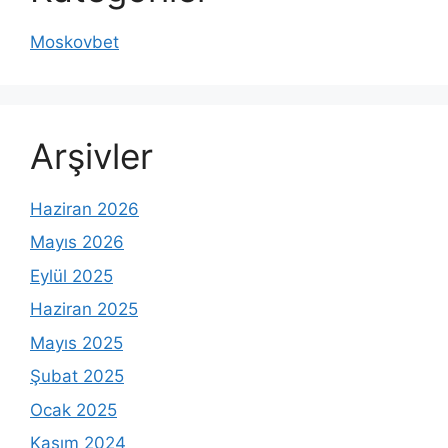
Moskovbet
Arşivler
Haziran 2026
Mayıs 2026
Eylül 2025
Haziran 2025
Mayıs 2025
Şubat 2025
Ocak 2025
Kasım 2024