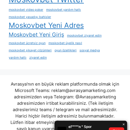
moskovbet video poker
moskovbet yardım hattı
moskovbet yasadışı bahisler
Moskovbet Yeni Adres
Moskovbet Yeni Giriş
moskovbet ziyaret edin
moskovbet ücretsiz oyun
moskovbet üyelik nasıl
moskovbet şikayet çözümleri
oyun özellikleri
sosyal medya
yardım hattı
ziyaret edin
Avrasya'nın en büyük reklam platformunda olmak için
Microsoft Teams:
reklam@avrasyamarketing.com
adresimizden veya Telegram: @Avrasyamarketing
adresimizden irtibat kurabilirsiniz. (Tek iletişim
adreslerimiz teams / telegram ve mail adresimizdir.
Harici hiçbir iletişim adresimiz bulunmamaktadır.
Lütfen itibar etmeyiniz.) Türkiye yasalarına göre 7258
sayılı kanun uyarınca yasa dışı bahis oynamanın