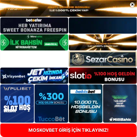
×
MOSKOVBET GİRİŞ İÇİN TIKLAYINIZ!