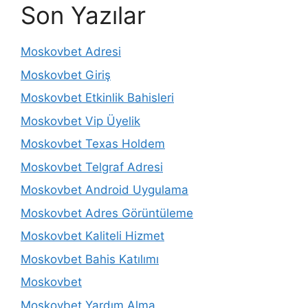
Son Yazılar
Moskovbet Adresi
Moskovbet Giriş
Moskovbet Etkinlik Bahisleri
Moskovbet Vip Üyelik
Moskovbet Texas Holdem
Moskovbet Telgraf Adresi
Moskovbet Android Uygulama
Moskovbet Adres Görüntüleme
Moskovbet Kaliteli Hizmet
Moskovbet Bahis Katılımı
Moskovbet
Moskovbet Yardım Alma