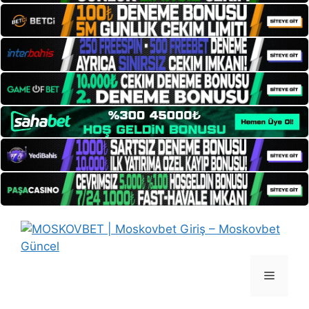
İçeriğe
atla
Menü