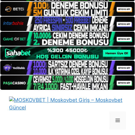
İçeriğe
atla
Menü