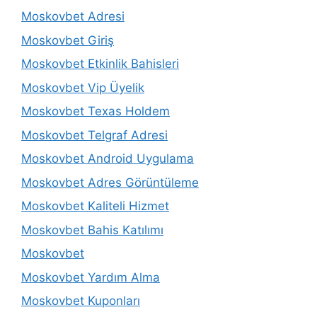
Moskovbet Adresi
Moskovbet Giriş
Moskovbet Etkinlik Bahisleri
Moskovbet Vip Üyelik
Moskovbet Texas Holdem
Moskovbet Telgraf Adresi
Moskovbet Android Uygulama
Moskovbet Adres Görüntüleme
Moskovbet Kaliteli Hizmet
Moskovbet Bahis Katılımı
Moskovbet
Moskovbet Yardım Alma
Moskovbet Kuponları