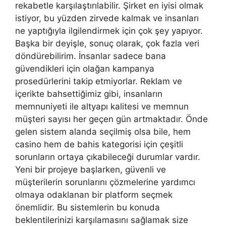
rekabetle karşılaştırılabilir. Şirket en iyisi olmak
istiyor, bu yüzden zirvede kalmak ve insanları
ne yaptığıyla ilgilendirmek için çok şey yapıyor.
Başka bir deyişle, sonuç olarak, çok fazla veri
döndürebilirim. İnsanlar sadece bana
güvendikleri için olağan kampanya
prosedürlerini takip etmiyorlar. Reklam ve
içerikte bahsettiğimiz gibi, insanların
memnuniyeti ile altyapı kalitesi ve memnun
müşteri sayısı her geçen gün artmaktadır. Önde
gelen sistem alanda seçilmiş olsa bile, hem
casino hem de bahis kategorisi için çeşitli
sorunların ortaya çıkabileceği durumlar vardır.
Yeni bir projeye başlarken, güvenli ve
müşterilerin sorunlarını çözmelerine yardımcı
olmaya odaklanan bir platform seçmek
önemlidir. Bu sistemlerin bu konuda
beklentilerinizi karşılamasını sağlamak size