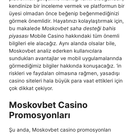
kendinize bir inceleme vermek ve platformun bir
üyesi olmadan önce beğenip beğenmediğinizi
görmek önemlidir. Hayatınızı kolaylaştırmak için,
bu makalede
Moskovbet saha desteği bahis
piyasası
Mobile Casino hakkındaki tüm önemli
bilgileri ele alacağız. Aynı alanda olsalar bile,
Moskovbet analiz ederken kullanıcılara
sundukları avantajlar ve mobil uygulamalarında
görmediğimiz bilgiler hakkında konuşacağız. ‘in
riskleri ve faydaları olmasına rağmen, yasadışı
casino siteleri hala büyük para vaat ettikleri için
çok dikkat çekiyor.
Moskovbet Casino
Promosyonları
Şu anda, Moskovbet casino promosyonları