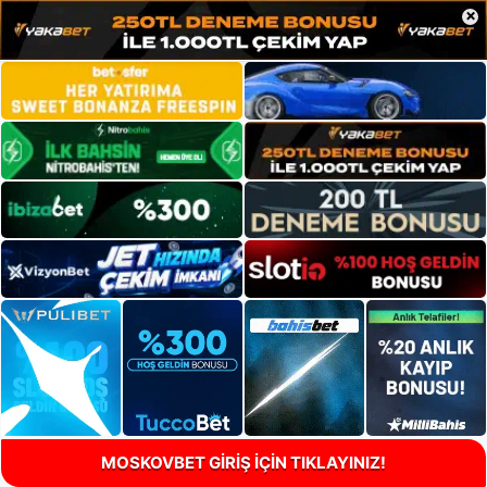
×
MOSKOVBET GİRİŞ İÇİN TIKLAYINIZ!