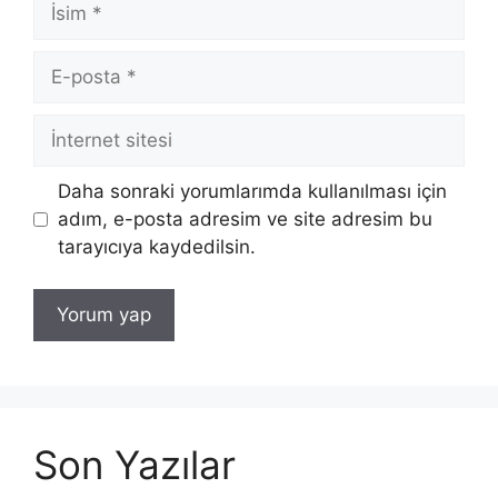
E-
posta
İnternet
sitesi
Daha sonraki yorumlarımda kullanılması için
adım, e-posta adresim ve site adresim bu
tarayıcıya kaydedilsin.
Son Yazılar