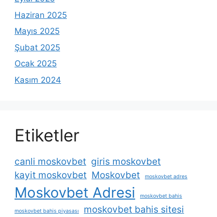
Haziran 2025
Mayıs 2025
Şubat 2025
Ocak 2025
Kasım 2024
Etiketler
canli moskovbet
giris moskovbet
kayit moskovbet
Moskovbet
moskovbet adres
Moskovbet Adresi
moskovbet bahis
moskovbet bahis sitesi
moskovbet bahis piyasası