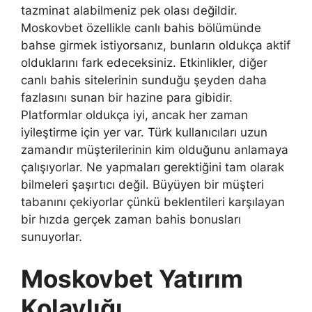
tazminat alabilmeniz pek olası değildir.
Moskovbet özellikle canlı bahis bölümünde
bahse girmek istiyorsanız, bunların oldukça aktif
olduklarını fark edeceksiniz. Etkinlikler, diğer
canlı bahis sitelerinin sunduğu şeyden daha
fazlasını sunan bir hazine para gibidir.
Platformlar oldukça iyi, ancak her zaman
iyileştirme için yer var. Türk kullanıcıları uzun
zamandır müşterilerinin kim olduğunu anlamaya
çalışıyorlar. Ne yapmaları gerektiğini tam olarak
bilmeleri şaşırtıcı değil. Büyüyen bir müşteri
tabanını çekiyorlar çünkü beklentileri karşılayan
bir hızda gerçek zaman bahis bonusları
sunuyorlar.
Moskovbet Yatırım
Kolaylığı