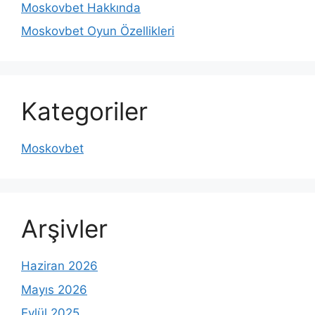
Moskovbet Hakkında
Moskovbet Oyun Özellikleri
Kategoriler
Moskovbet
Arşivler
Haziran 2026
Mayıs 2026
Eylül 2025