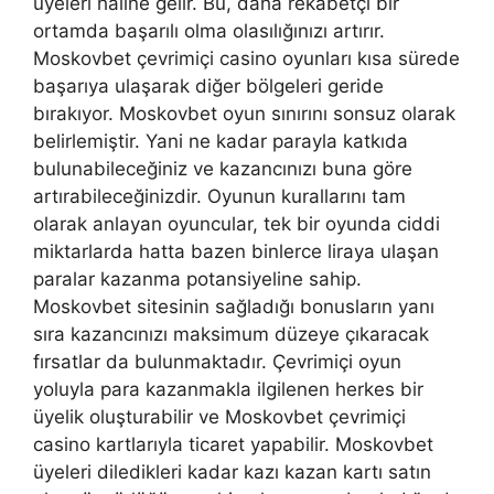
üyeleri haline gelir. Bu, daha rekabetçi bir
ortamda başarılı olma olasılığınızı artırır.
Moskovbet çevrimiçi casino oyunları kısa sürede
başarıya ulaşarak diğer bölgeleri geride
bırakıyor. Moskovbet oyun sınırını sonsuz olarak
belirlemiştir. Yani ne kadar parayla katkıda
bulunabileceğiniz ve kazancınızı buna göre
artırabileceğinizdir. Oyunun kurallarını tam
olarak anlayan oyuncular, tek bir oyunda ciddi
miktarlarda hatta bazen binlerce liraya ulaşan
paralar kazanma potansiyeline sahip.
Moskovbet sitesinin sağladığı bonusların yanı
sıra kazancınızı maksimum düzeye çıkaracak
fırsatlar da bulunmaktadır. Çevrimiçi oyun
yoluyla para kazanmakla ilgilenen herkes bir
üyelik oluşturabilir ve Moskovbet çevrimiçi
casino kartlarıyla ticaret yapabilir. Moskovbet
üyeleri diledikleri kadar kazı kazan kartı satın