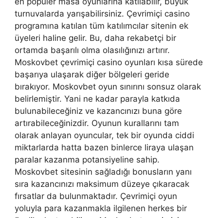
en popüler masa oyunlarına katılabilir, büyük
turnuvalarda yarışabilirsiniz. Çevrimiçi casino
programına katılan tüm katılımcılar sitenin ek
üyeleri haline gelir. Bu, daha rekabetçi bir
ortamda başarılı olma olasılığınızı artırır.
Moskovbet çevrimiçi casino oyunları kısa sürede
başarıya ulaşarak diğer bölgeleri geride
bırakıyor. Moskovbet oyun sınırını sonsuz olarak
belirlemiştir. Yani ne kadar parayla katkıda
bulunabileceğiniz ve kazancınızı buna göre
artırabileceğinizdir. Oyunun kurallarını tam
olarak anlayan oyuncular, tek bir oyunda ciddi
miktarlarda hatta bazen binlerce liraya ulaşan
paralar kazanma potansiyeline sahip.
Moskovbet sitesinin sağladığı bonusların yanı
sıra kazancınızı maksimum düzeye çıkaracak
fırsatlar da bulunmaktadır. Çevrimiçi oyun
yoluyla para kazanmakla ilgilenen herkes bir