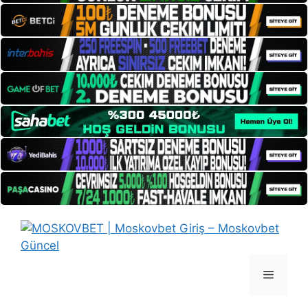
İçeriğe
atla
Menü