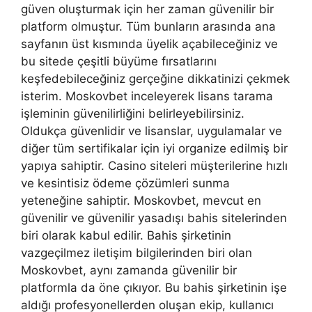
güven oluşturmak için her zaman güvenilir bir
platform olmuştur. Tüm bunların arasında ana
sayfanın üst kısmında üyelik açabileceğiniz ve
bu sitede çeşitli büyüme fırsatlarını
keşfedebileceğiniz gerçeğine dikkatinizi çekmek
isterim. Moskovbet inceleyerek lisans tarama
işleminin güvenilirliğini belirleyebilirsiniz.
Oldukça güvenlidir ve lisanslar, uygulamalar ve
diğer tüm sertifikalar için iyi organize edilmiş bir
yapıya sahiptir. Casino siteleri müşterilerine hızlı
ve kesintisiz ödeme çözümleri sunma
yeteneğine sahiptir. Moskovbet, mevcut en
güvenilir ve güvenilir yasadışı bahis sitelerinden
biri olarak kabul edilir. Bahis şirketinin
vazgeçilmez iletişim bilgilerinden biri olan
Moskovbet, aynı zamanda güvenilir bir
platformla da öne çıkıyor. Bu bahis şirketinin işe
aldığı profesyonellerden oluşan ekip, kullanıcı