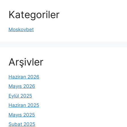
Kategoriler
Moskovbet
Arşivler
Haziran 2026
Mayıs 2026
Eylül 2025
Haziran 2025
Mayıs 2025
Şubat 2025