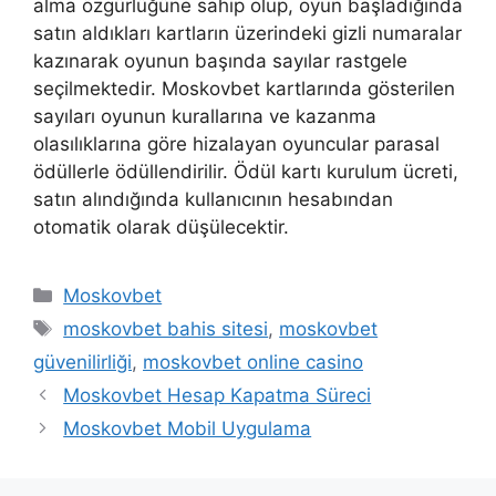
alma özgürlüğüne sahip olup, oyun başladığında
satın aldıkları kartların üzerindeki gizli numaralar
kazınarak oyunun başında sayılar rastgele
seçilmektedir. Moskovbet kartlarında gösterilen
sayıları oyunun kurallarına ve kazanma
olasılıklarına göre hizalayan oyuncular parasal
ödüllerle ödüllendirilir. Ödül kartı kurulum ücreti,
satın alındığında kullanıcının hesabından
otomatik olarak düşülecektir.
Kategoriler
Moskovbet
Etiketler
moskovbet bahis sitesi
,
moskovbet
güvenilirliği
,
moskovbet online casino
Moskovbet Hesap Kapatma Süreci
Moskovbet Mobil Uygulama