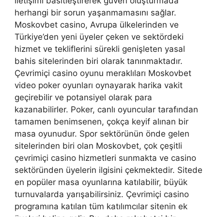
iletişimi basitleştirerek güven oluşturmada
herhangi bir sorun yaşanmamasını sağlar.
Moskovbet casino, Avrupa ülkelerinden ve
Türkiye’den yeni üyeler çeken ve sektördeki
hizmet ve tekliflerini sürekli genişleten yasal
bahis sitelerinden biri olarak tanınmaktadır.
Çevrimiçi casino oyunu meraklıları Moskovbet
video poker oyunları oynayarak harika vakit
geçirebilir ve potansiyel olarak para
kazanabilirler. Poker, canlı oyuncular tarafından
tamamen benimsenen, çokça keyif alınan bir
masa oyunudur. Spor sektörünün önde gelen
sitelerinden biri olan Moskovbet, çok çeşitli
çevrimiçi casino hizmetleri sunmakta ve casino
sektöründen üyelerin ilgisini çekmektedir. Sitede
en popüler masa oyunlarına katılabilir, büyük
turnuvalarda yarışabilirsiniz. Çevrimiçi casino
programına katılan tüm katılımcılar sitenin ek