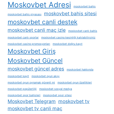
Moskovbet Adresi
moskovbet bahis
moskovbet bahis sitesi
moskovbet bahis piyasası
moskovbet canli destek
moskovbet canli maç izle
moskovbet canlı bahis
moskovbet canlı sporlar
moskovbet casino kesinliği katılabilirsiniz
moskovbet casino promosyonları
moskovbet doğru kayıt
Moskovbet Giriş
Moskovbet Güncel
moskovbet güncel adres
moskovbet hakkında
moskovbet kayit
moskovbet oyun akışı
moskovbet oyun oynamak güvenli mi
moskovbet oyun özellikleri
moskovbet popülerliği
moskovbet sosyal medya
moskovbet spor bahisleri
moskovbet spor sitesi
Moskovbet Telegram
moskovbet tv
moskovbet tv canli maç