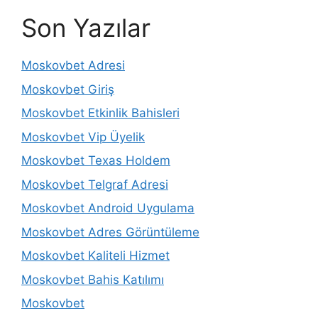
Son Yazılar
Moskovbet Adresi
Moskovbet Giriş
Moskovbet Etkinlik Bahisleri
Moskovbet Vip Üyelik
Moskovbet Texas Holdem
Moskovbet Telgraf Adresi
Moskovbet Android Uygulama
Moskovbet Adres Görüntüleme
Moskovbet Kaliteli Hizmet
Moskovbet Bahis Katılımı
Moskovbet