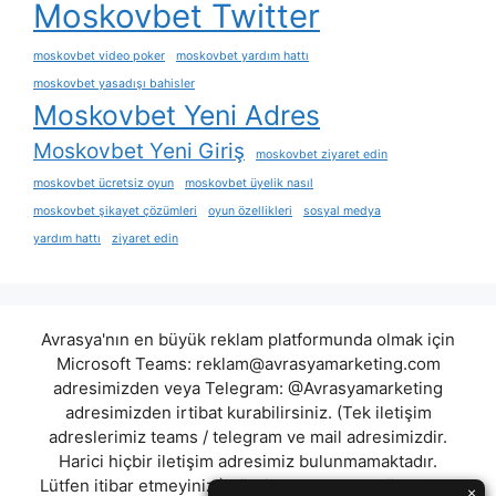
Moskovbet Twitter
moskovbet video poker
moskovbet yardım hattı
moskovbet yasadışı bahisler
Moskovbet Yeni Adres
Moskovbet Yeni Giriş
moskovbet ziyaret edin
moskovbet ücretsiz oyun
moskovbet üyelik nasıl
moskovbet şikayet çözümleri
oyun özellikleri
sosyal medya
yardım hattı
ziyaret edin
Avrasya'nın en büyük reklam platformunda olmak için
Microsoft Teams:
reklam@avrasyamarketing.com
adresimizden veya Telegram: @Avrasyamarketing
adresimizden irtibat kurabilirsiniz. (Tek iletişim
adreslerimiz teams / telegram ve mail adresimizdir.
Harici hiçbir iletişim adresimiz bulunmamaktadır.
Lütfen itibar etmeyiniz.) Türkiye yasalarına göre 7258