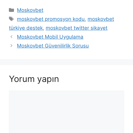
Kategoriler
Moskovbet
Etiketler
moskovbet promosyon kodu
,
moskovbet
türkiye destek
,
moskovbet twitter şikayet
Moskovbet Mobil Uygulama
Moskovbet Güvenilirlik Sorusu
Yorum yapın
Yorum