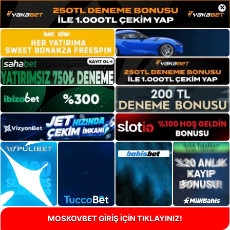
×
MOSKOVBET GİRİŞ İÇİN TIKLAYINIZ!