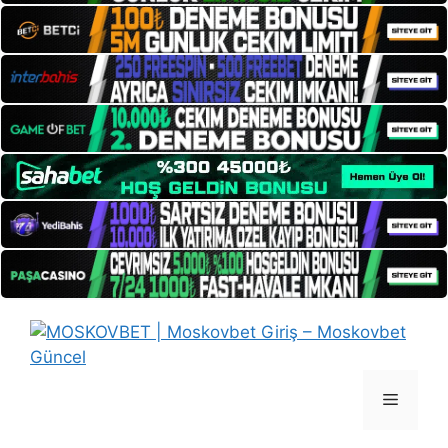
İçeriğe
atla
Menü