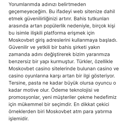
Yorumlarımda adınızı belirtmeden
geçemeyeceğim. Bu ifadeyi web sitenize dahil
etmek güvenilirliğinizi artırır. Bahis tutkunları
arasında artan popülerlik nedeniyle, birçok kişi
bu isimle ilişkili platforma erişmek için
Moskovbet giriş adreslerini kullanmaya başladı.
Güvenilir ve yetkili bir bahis şirketi yakın
zamanda adını değiştirerek bizim yararımıza
benzersiz bir yapı kurmuştur. Türkler, özellikle
Moskovbet casino sitelerinde bulunan casino ve
casino oyunlarına karşı artan bir ilgi gösteriyor.
Tersine, pasta ne kadar büyük olursa oyuncu o
kadar motive olur. Ödeme teknolojisi ve
promosyonlar, yeni müşteriler çekme hedefimiz
için mükemmel bir seçimdir. En dikkat çekici
örneklerden biri Moskovbet atm para yatırma
işlemidir.