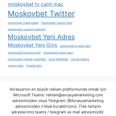
moskovbet tv canli maç
Moskovbet Twitter
moskovbet video poker
moskovbet yardım hattı
moskovbet yasadışı bahisler
Moskovbet Yeni Adres
Moskovbet Yeni Giriş
moskovbet ziyaret edin
moskovbet ücretsiz oyun
moskovbet üyelik nasıl
moskovbet şikayet çözümleri
oyun özellikleri
sosyal medya
yardım hattı
ziyaret edin
Avrasya'nın en büyük reklam platformunda olmak için
Microsoft Teams:
reklam@avrasyamarketing.com
adresimizden veya Telegram: @Avrasyamarketing
adresimizden irtibat kurabilirsiniz. (Tek iletişim
adreslerimiz teams / telegram ve mail adresimizdir.