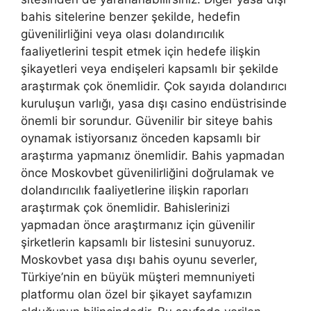
bahis sitelerine benzer şekilde, hedefin
güvenilirliğini veya olası dolandırıcılık
faaliyetlerini tespit etmek için hedefe ilişkin
şikayetleri veya endişeleri kapsamlı bir şekilde
araştırmak çok önemlidir. Çok sayıda dolandırıcı
kuruluşun varlığı, yasa dışı casino endüstrisinde
önemli bir sorundur. Güvenilir bir siteye bahis
oynamak istiyorsanız önceden kapsamlı bir
araştırma yapmanız önemlidir. Bahis yapmadan
önce Moskovbet güvenilirliğini doğrulamak ve
dolandırıcılık faaliyetlerine ilişkin raporları
araştırmak çok önemlidir. Bahislerinizi
yapmadan önce araştırmanız için güvenilir
şirketlerin kapsamlı bir listesini sunuyoruz.
Moskovbet yasa dışı bahis oyunu severler,
Türkiye’nin en büyük müşteri memnuniyeti
platformu olan özel bir şikayet sayfamızın