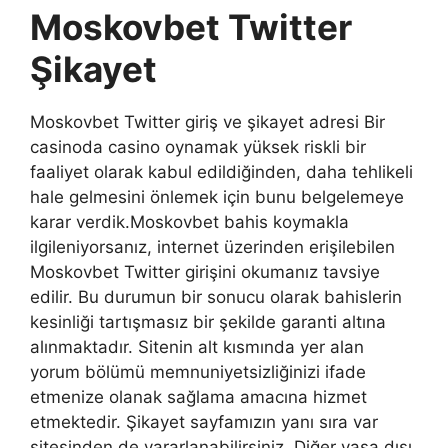
Moskovbet Twitter
Şikayet
Moskovbet Twitter giriş ve şikayet adresi Bir
casinoda casino oynamak yüksek riskli bir
faaliyet olarak kabul edildiğinden, daha tehlikeli
hale gelmesini önlemek için bunu belgelemeye
karar verdik.Moskovbet bahis koymakla
ilgileniyorsanız, internet üzerinden erişilebilen
Moskovbet Twitter girişini okumanız tavsiye
edilir. Bu durumun bir sonucu olarak bahislerin
kesinliği tartışmasız bir şekilde garanti altına
alınmaktadır. Sitenin alt kısmında yer alan
yorum bölümü memnuniyetsizliğinizi ifade
etmenize olanak sağlama amacına hizmet
etmektedir. Şikayet sayfamızın yanı sıra var
sitesinden de yararlanabilirsiniz. Diğer yasa dışı