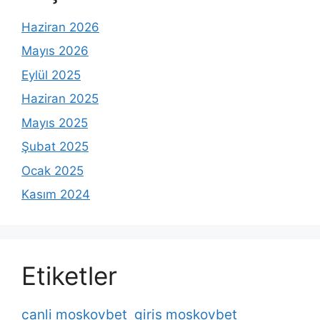
Haziran 2026
Mayıs 2026
Eylül 2025
Haziran 2025
Mayıs 2025
Şubat 2025
Ocak 2025
Kasım 2024
Etiketler
canli moskovbet
giris moskovbet