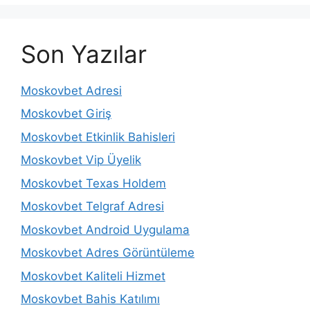
Son Yazılar
Moskovbet Adresi
Moskovbet Giriş
Moskovbet Etkinlik Bahisleri
Moskovbet Vip Üyelik
Moskovbet Texas Holdem
Moskovbet Telgraf Adresi
Moskovbet Android Uygulama
Moskovbet Adres Görüntüleme
Moskovbet Kaliteli Hizmet
Moskovbet Bahis Katılımı