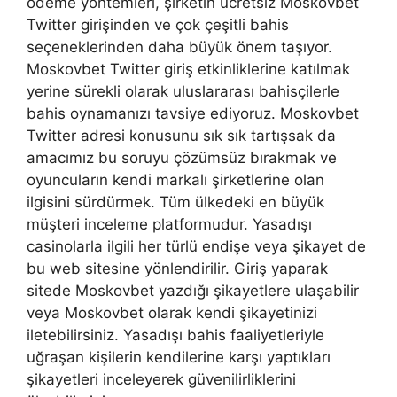
ödeme yöntemleri, şirketin ücretsiz Moskovbet
Twitter girişinden ve çok çeşitli bahis
seçeneklerinden daha büyük önem taşıyor.
Moskovbet Twitter giriş etkinliklerine katılmak
yerine sürekli olarak uluslararası bahisçilerle
bahis oynamanızı tavsiye ediyoruz. Moskovbet
Twitter adresi konusunu sık sık tartışsak da
amacımız bu soruyu çözümsüz bırakmak ve
oyuncuların kendi markalı şirketlerine olan
ilgisini sürdürmek. Tüm ülkedeki en büyük
müşteri inceleme platformudur. Yasadışı
casinolarla ilgili her türlü endişe veya şikayet de
bu web sitesine yönlendirilir. Giriş yaparak
sitede Moskovbet yazdığı şikayetlere ulaşabilir
veya Moskovbet olarak kendi şikayetinizi
iletebilirsiniz. Yasadışı bahis faaliyetleriyle
uğraşan kişilerin kendilerine karşı yaptıkları
şikayetleri inceleyerek güvenilirliklerini