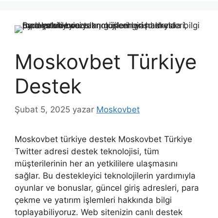
Moskovbet Türkiye
Destek
Şubat 5, 2025
yazar
Moskovbet
Moskovbet türkiye destek Moskovbet Türkiye
Twitter adresi destek teknolojisi, tüm
müşterilerinin her an yetkililere ulaşmasını
sağlar. Bu destekleyici teknolojilerin yardımıyla
oyunlar ve bonuslar, güncel giriş adresleri, para
çekme ve yatırım işlemleri hakkında bilgi
toplayabiliyoruz. Web sitenizin canlı destek