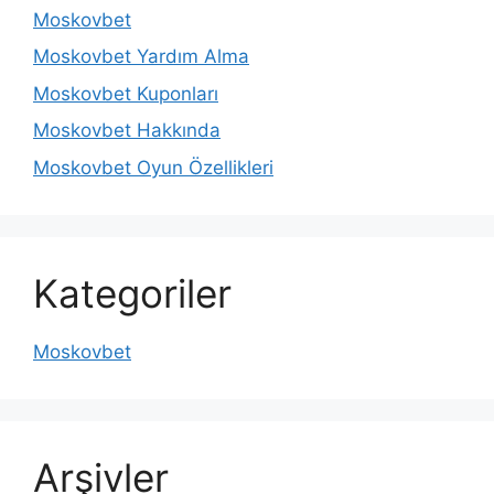
Moskovbet
Moskovbet Yardım Alma
Moskovbet Kuponları
Moskovbet Hakkında
Moskovbet Oyun Özellikleri
Kategoriler
Moskovbet
Arşivler