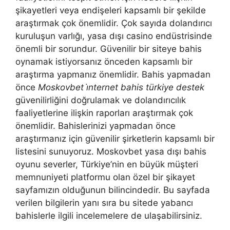
şikayetleri veya endişeleri kapsamlı bir şekilde
araştırmak çok önemlidir. Çok sayıda dolandırıcı
kuruluşun varlığı, yasa dışı casino endüstrisinde
önemli bir sorundur. Güvenilir bir siteye bahis
oynamak istiyorsanız önceden kapsamlı bir
araştırma yapmanız önemlidir. Bahis yapmadan
önce
Moskovbet i̇nternet bahis türkiye destek
güvenilirliğini doğrulamak ve dolandırıcılık
faaliyetlerine ilişkin raporları araştırmak çok
önemlidir. Bahislerinizi yapmadan önce
araştırmanız için güvenilir şirketlerin kapsamlı bir
listesini sunuyoruz. Moskovbet yasa dışı bahis
oyunu severler, Türkiye’nin en büyük müşteri
memnuniyeti platformu olan özel bir şikayet
sayfamızın olduğunun bilincindedir. Bu sayfada
verilen bilgilerin yanı sıra bu sitede yabancı
bahislerle ilgili incelemelere de ulaşabilirsiniz.