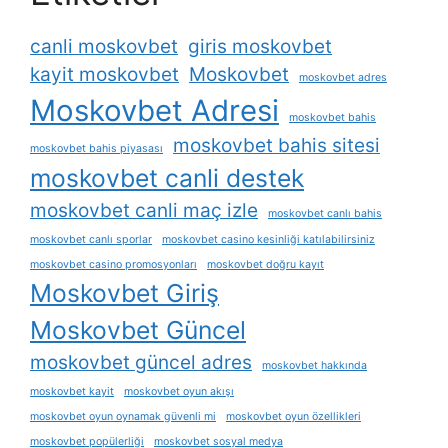
canli moskovbet
giris moskovbet
kayit moskovbet
Moskovbet
moskovbet adres
Moskovbet Adresi
moskovbet bahis
moskovbet bahis sitesi
moskovbet bahis piyasası
moskovbet canli destek
moskovbet canli maç izle
moskovbet canlı bahis
moskovbet canlı sporlar
moskovbet casino kesinliği katılabilirsiniz
moskovbet casino promosyonları
moskovbet doğru kayıt
Moskovbet Giriş
Moskovbet Güncel
moskovbet güncel adres
moskovbet hakkında
moskovbet kayit
moskovbet oyun akışı
moskovbet oyun oynamak güvenli mi
moskovbet oyun özellikleri
moskovbet popülerliği
moskovbet sosyal medya