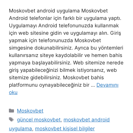
Moskovbet android uygulama Moskovbet
Android telefonlar için farklı bir uygulama yaptı.
Uygulamayı Android telefonunuzda kullanmak
için web sitesine gidin ve uygulamayı alın. Giriş
yapmak için telefonunuzda Moskovbet
simgesine dokunabilirsiniz. Ayrıca bu yöntemleri
kullanırsanız siteye kaydolabilir ve hemen bahis
yapmaya başlayabilirsiniz. Web sitemize nerede
giriş yapabileceğinizi bilmek istiyorsanız, web
sitemize gidebilirsiniz. Moskovbet bahis
platformunu oynayabileceğiniz bir …
Devamını
oku
Kategoriler
Moskovbet
Etiketler
güncel moskovbet
,
moskovbet android
uygulama
,
moskovbet kişisel bilgiler