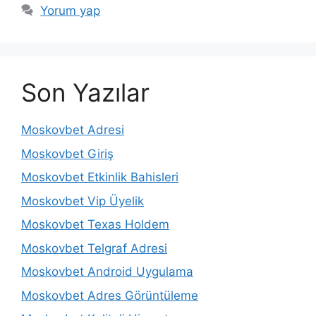
Yorum yap
Son Yazılar
Moskovbet Adresi
Moskovbet Giriş
Moskovbet Etkinlik Bahisleri
Moskovbet Vip Üyelik
Moskovbet Texas Holdem
Moskovbet Telgraf Adresi
Moskovbet Android Uygulama
Moskovbet Adres Görüntüleme