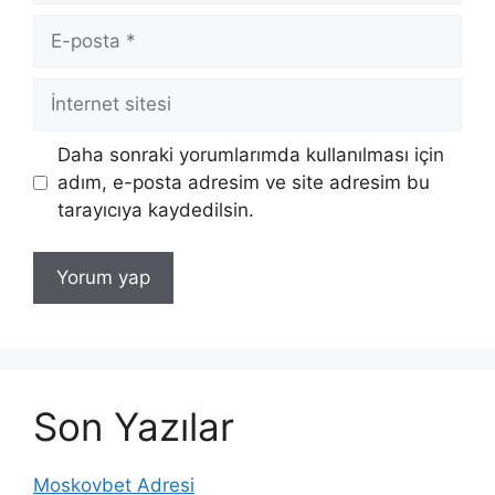
E-
posta
İnternet
sitesi
Daha sonraki yorumlarımda kullanılması için
adım, e-posta adresim ve site adresim bu
tarayıcıya kaydedilsin.
Son Yazılar
Moskovbet Adresi