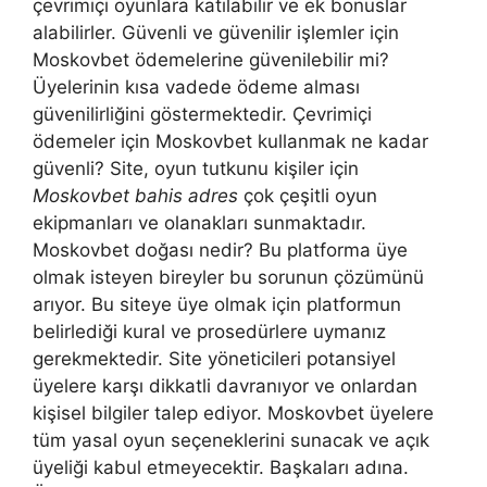
çevrimiçi oyunlara katılabilir ve ek bonuslar
alabilirler. Güvenli ve güvenilir işlemler için
Moskovbet ödemelerine güvenilebilir mi?
Üyelerinin kısa vadede ödeme alması
güvenilirliğini göstermektedir. Çevrimiçi
ödemeler için Moskovbet kullanmak ne kadar
güvenli? Site, oyun tutkunu kişiler için
Moskovbet bahis adres
çok çeşitli oyun
ekipmanları ve olanakları sunmaktadır.
Moskovbet doğası nedir? Bu platforma üye
olmak isteyen bireyler bu sorunun çözümünü
arıyor. Bu siteye üye olmak için platformun
belirlediği kural ve prosedürlere uymanız
gerekmektedir. Site yöneticileri potansiyel
üyelere karşı dikkatli davranıyor ve onlardan
kişisel bilgiler talep ediyor. Moskovbet üyelere
tüm yasal oyun seçeneklerini sunacak ve açık
üyeliği kabul etmeyecektir. Başkaları adına.