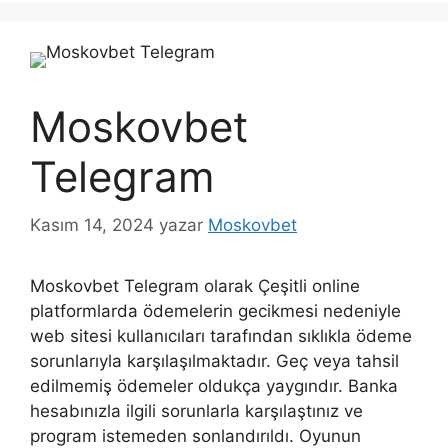
Moskovbet
Telegram
Kasım 14, 2024
yazar
Moskovbet
Moskovbet Telegram olarak Çeşitli online
platformlarda ödemelerin gecikmesi nedeniyle
web sitesi kullanıcıları tarafından sıklıkla ödeme
sorunlarıyla karşılaşılmaktadır. Geç veya tahsil
edilmemiş ödemeler oldukça yaygındır. Banka
hesabınızla ilgili sorunlarla karşılaştınız ve
program istemeden sonlandırıldı. Oyunun