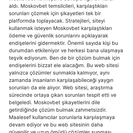
aldı. Moskovbet temsilcileri, karşılaştıkları
sorunları çözmek için şikayetleri tek bir
platformda toplayacak. Stratejileri, siteyi
kullanmak isteyen Moskovbet karşılaştıkları
ödeme ve güvenlik sorunlarını açıklayarak
endişelerini gidermektir. Önemli sayıda kişi bu
durumdan etkileniyor ve herkesi bana ulaşmaya
teşvik ediyorum. Ben de bir çözüm bulmak için
endişelerini bizzat ele alacağım. Bu web sitesi
yalnızca çözümler sunmakla kalmıyor, aynı
zamanda insanların karşılaşabileceği yaygın
sorunları da ele alıyor. Web sitesi, araştırma
sürecinde ortaya çıkan sorunları tespit etti ve
belgeledi. Moskovbet şikayetlerini dile
getirdiğinde çözüm bulmak zahmetsizdir.
Maalesef kullanıcılar sorunlarla karşılaşmaya
devam ediyor ve bu web sitesinin daha
güvenilir ve uzun ömürlü çözümler sunması