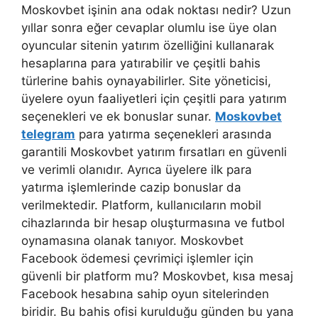
Moskovbet işinin ana odak noktası nedir? Uzun
yıllar sonra eğer cevaplar olumlu ise üye olan
oyuncular sitenin yatırım özelliğini kullanarak
hesaplarına para yatırabilir ve çeşitli bahis
türlerine bahis oynayabilirler. Site yöneticisi,
üyelere oyun faaliyetleri için çeşitli para yatırım
seçenekleri ve ek bonuslar sunar.
Moskovbet
telegram
para yatırma seçenekleri arasında
garantili Moskovbet yatırım fırsatları en güvenli
ve verimli olanıdır. Ayrıca üyelere ilk para
yatırma işlemlerinde cazip bonuslar da
verilmektedir. Platform, kullanıcıların mobil
cihazlarında bir hesap oluşturmasına ve futbol
oynamasına olanak tanıyor. Moskovbet
Facebook ödemesi çevrimiçi işlemler için
güvenli bir platform mu? Moskovbet, kısa mesaj
Facebook hesabına sahip oyun sitelerinden
biridir. Bu bahis ofisi kurulduğu günden bu yana