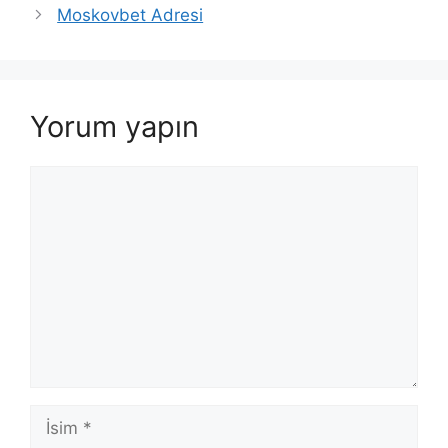
Moskovbet Adresi
Yorum yapın
Yorum
İsim