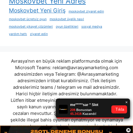
Moskovbet Yeni Adres
Moskovbet Yeni Giriş
moskovbet ziyaret edin
moskovbet ücretsiz oyun
moskovbet üyelik nasıl
moskovbet şikayet çözümleri
oyun özellikleri
sosyal medya
yardım hattı
ziyaret edin
Avrasya'nın en büyük reklam platformunda olmak için
Microsoft Teams:
reklam@avrasyamarketing.com
adresimizden veya Telegram: @Avrasyamarketing
adresimizden irtibat kurabilirsiniz. (Tek iletişim
adreslerimiz teams / telegram ve mail adresimizdir.
Harici hiçbir iletişim adresimiz bulunmamaktadır.
Lütfen itibar etmeyiniz.) Türkiye yasalarına göre 7258
sayılı kanun uyarınca yasa dışı bahis oynamanın
cezaları mevcuttur. Şu an bulunduğunuz site hiç bir
şekilde illegal bahis oyunları oynatmıyor ve oynamaya
aracı olmuyordur.
nisbar
|
arascasino
|
icebahis
|
×
youwin
|
ultrabet
|
betyolu
|
metabet
|
sheratonbet