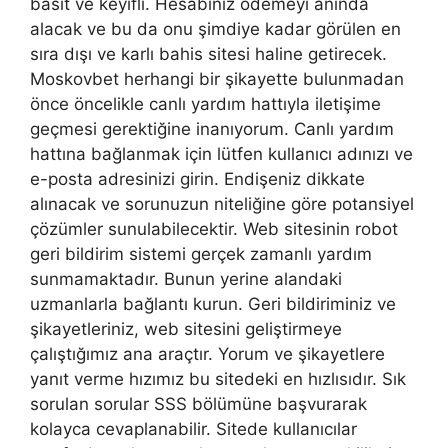
basit ve keyifli. Hesabınız ödemeyi anında
alacak ve bu da onu şimdiye kadar görülen en
sıra dışı ve karlı bahis sitesi haline getirecek.
Moskovbet herhangi bir şikayette bulunmadan
önce öncelikle canlı yardım hattıyla iletişime
geçmesi gerektiğine inanıyorum. Canlı yardım
hattına bağlanmak için lütfen kullanıcı adınızı ve
e-posta adresinizi girin. Endişeniz dikkate
alınacak ve sorunuzun niteliğine göre potansiyel
çözümler sunulabilecektir. Web sitesinin robot
geri bildirim sistemi gerçek zamanlı yardım
sunmamaktadır. Bunun yerine alandaki
uzmanlarla bağlantı kurun. Geri bildiriminiz ve
şikayetleriniz, web sitesini geliştirmeye
çalıştığımız ana araçtır. Yorum ve şikayetlere
yanıt verme hızımız bu sitedeki en hızlısıdır. Sık
sorulan sorular SSS bölümüne başvurarak
kolayca cevaplanabilir. Sitede kullanıcılar