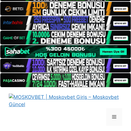
İçeriğe
atla
Menü