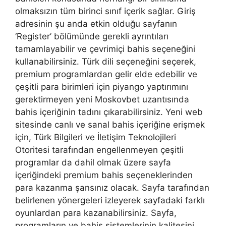
olmaksızın tüm birinci sınıf içerik sağlar. Giriş
adresinin şu anda etkin olduğu sayfanın
‘Register’ bölümünde gerekli ayrıntıları
tamamlayabilir ve çevrimiçi bahis seçeneğini
kullanabilirsiniz. Türk dili seçeneğini seçerek,
premium programlardan gelir elde edebilir ve
çeşitli para birimleri için piyango yaptırımını
gerektirmeyen yeni Moskovbet uzantısında
bahis içeriğinin tadını çıkarabilirsiniz. Yeni web
sitesinde canlı ve sanal bahis içeriğine erişmek
için, Türk Bilgileri ve İletişim Teknolojileri
Otoritesi tarafından engellenmeyen çeşitli
programlar da dahil olmak üzere sayfa
içeriğindeki premium bahis seçeneklerinden
para kazanma şansınız olacak. Sayfa tarafından
belirlenen yönergeleri izleyerek sayfadaki farklı
oyunlardan para kazanabilirsiniz. Sayfa,
programların ve bahis sistemlerinin kalitesini