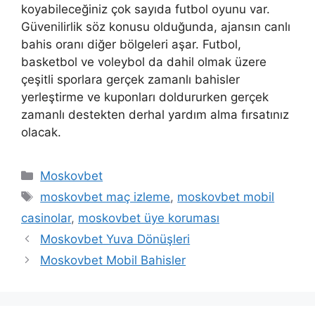
koyabileceğiniz çok sayıda futbol oyunu var.
Güvenilirlik söz konusu olduğunda, ajansın canlı
bahis oranı diğer bölgeleri aşar. Futbol, ​​
basketbol ve voleybol da dahil olmak üzere
çeşitli sporlara gerçek zamanlı bahisler
yerleştirme ve kuponları doldururken gerçek
zamanlı destekten derhal yardım alma fırsatınız
olacak.
Kategoriler
Moskovbet
Etiketler
moskovbet maç izleme
,
moskovbet mobil
casinolar
,
moskovbet üye koruması
Moskovbet Yuva Dönüşleri
Moskovbet Mobil Bahisler