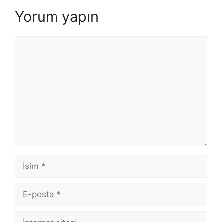
Yorum yapın
Yorum
İsim
E-
posta
İnternet