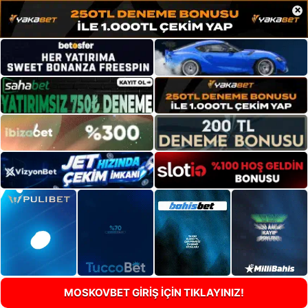
×
MOSKOVBET GİRİŞ İÇİN TIKLAYINIZ!