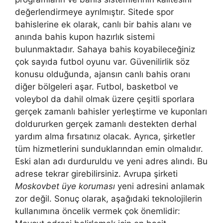
değerlendirmeye ayrılmıştır. Sitede spor
bahislerine ek olarak, canlı bir bahis alanı ve
anında bahis kupon hazırlık sistemi
bulunmaktadır. Sahaya bahis koyabileceğiniz
çok sayıda futbol oyunu var. Güvenilirlik söz
konusu olduğunda, ajansın canlı bahis oranı
diğer bölgeleri aşar. Futbol, ​​basketbol ve
voleybol da dahil olmak üzere çeşitli sporlara
gerçek zamanlı bahisler yerleştirme ve kuponları
doldururken gerçek zamanlı destekten derhal
yardım alma fırsatınız olacak. Ayrıca, şirketler
tüm hizmetlerini sunduklarından emin olmalıdır.
Eski alan adı durduruldu ve yeni adres alındı. Bu
adrese tekrar girebilirsiniz. Avrupa şirketi
Moskovbet üye koruması
yeni adresini anlamak
zor değil. Sonuç olarak, aşağıdaki teknolojilerin
kullanımına öncelik vermek çok önemlidir: