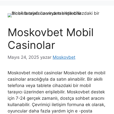
Moskovbet Mobil
Casinolar
Mayıs 24, 2025
yazar
Moskovbet
Moskovbet mobil casinolar Moskovbet de mobil
casinolar aracılığıyla da satın alınabilir. Bir akıllı
telefona veya tablete cihazdaki bir mobil
tarayıcı üzerinden erişilebilir. Moskovbet destek
için 7-24 gerçek zamanlı, dostça sohbet aracını
kullanabilir. Çevrimiçi iletişim formuna ek olarak,
oyuncular daha fazla yardım için e -posta