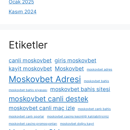
Ocak 2025
Kasım 2024
Etiketler
canli moskovbet
giris moskovbet
kayit moskovbet
Moskovbet
moskovbet adres
Moskovbet Adresi
moskovbet bahis
moskovbet bahis sitesi
moskovbet bahis piyasası
moskovbet canli destek
moskovbet canli maç izle
moskovbet canlı bahis
moskovbet canlı sporlar
moskovbet casino kesinliği katılabilirsiniz
moskovbet casino promosyonları
moskovbet doğru kayıt