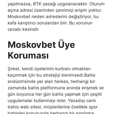
yapılmazsa, BTK yasağı uygulanacaktır. Oturum
açma adresi üzerinden çevrimiçi erişim yoktur.
Moskovbet neden adreslerini değiştiriyor, bu
kafa karıştırıcı sorulardan biri. Bu sorunun
cevabı kesindir.
Moskovbet Üye
Koruması
Şirket, kendi üyelerinin kurbanı olmaktan
kaçınmak için bu stratejiyi benimsedi.Bahis
endüstrisinde yer alan herkes, herhangi bir
zamanda bahis platformuna anında erişmek ve
gün boyunca her gün bahis yapmak için çeşitli
uygulamalar kullanmayı ister. Yasadışı canlı
bahis web sitesi, müşterilerine özellikle spor
bahisleri konusunda herhangi bir sınırlama